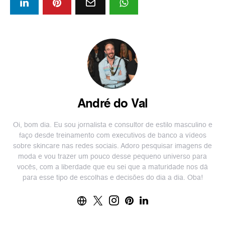
André do Val
Oi, bom dia. Eu sou jornalista e consultor de estilo masculino e
faço desde treinamento com executivos de banco a vídeos
sobre skincare nas redes sociais. Adoro pesquisar imagens de
moda e vou trazer um pouco desse pequeno universo para
vocês, com a liberdade que eu sei que a maturidade nos dá
para esse tipo de escolhas e decisões do dia a dia. Oba!