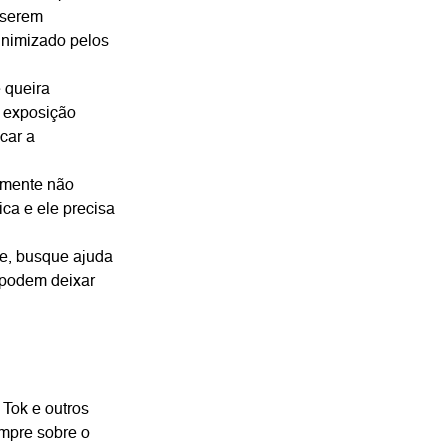
 serem
inimizado pelos
e queira
a exposição
icar a
lmente não
ica e ele precisa
de, busque ajuda
 podem deixar
 Tok e outros
empre sobre o