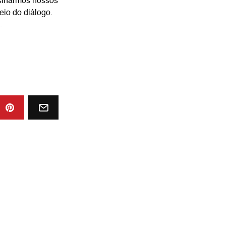
nsinarmos nossos
meio do diálogo.
.