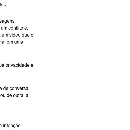
tes.
nsagens
m conflito e,
a um vídeo que é
cial em uma
ua privacidade e
a de conversa,
ou de outra, a
o intenção