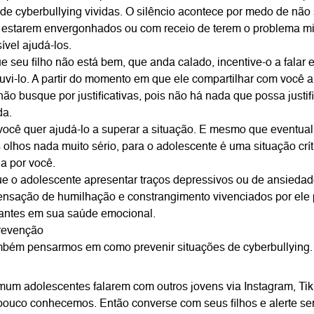
 de cyberbullying vividas. O silêncio acontece por medo de não
r estarem envergonhados ou com receio de terem o problema m
ível ajudá-los.
e seu filho não está bem, que anda calado, incentive-o a falar 
vi-lo. A partir do momento em que ele compartilhar com você 
 não busque por justificativas, pois não há nada que possa justif
da.
você quer ajudá-lo a superar a situação. E mesmo que eventua
olhos nada muito sério, para o adolescente é uma situação crít
a por você.
ue o adolescente apresentar traços depressivos ou de ansieda
 sensação de humilhação e constrangimento vivenciados por ele
antes em sua saúde emocional.
revenção
mbém pensarmos em como prevenir situações de cyberbullying.
mum adolescentes falarem com outros jovens via Instagram, Tik
 pouco conhecemos. Então converse com seus filhos e alerte s