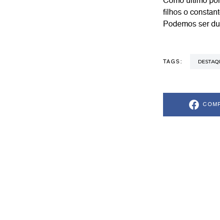
Como último pon
filhos o constan
Podemos ser du
DESTAQ
TAGS:
COMP