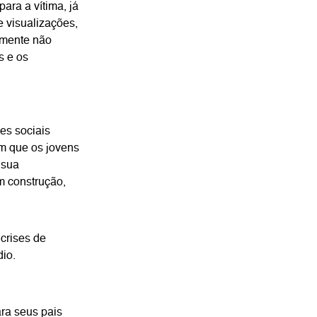
ara a vítima, já
e visualizações,
lmente não
s e os
es sociais
m que os jovens
 sua
m construção,
crises de
dio.
ra seus pais