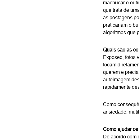
machucar o outr
que trata de uma
as postagens p
praticariam o bu
algoritmos que 
Quais são as c
Exposed, fotos 
tocam diretamen
querem e precis
autoimagem desc
rapidamente de
Como consequênc
ansiedade, mutil
Como ajudar os
De acordo com o