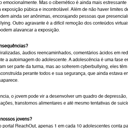
o emocionalmente. Mas o cibernético é ainda mais estressante p
 exposição púbica e incontrolável. Além de não haver limites d
odem ainda ser anônimas, encorajando pessoas que presencia
llying. Outro agravante é a difícil remoção dos conteúdos virtuai
podem alavancar a exposição.
onsequências?
viralizadas, áudios reencaminhados, comentários ácidos em red
te a autoimagem do adolescente. A adolescência é uma fase e
am ser parte da turma, mas ao sofrerem cyberbullying, eles têm
onstruída perante todos e sua segurança, que ainda estava e
saparece.
ia, o jovem pode vir a desenvolver um quadro de depressão, 
ações, transtornos alimentares e até mesmo tentativas de suicí
 nossos jovens?
 portal ReachOut, apenas 1 em cada 10 adolescentes conta pa