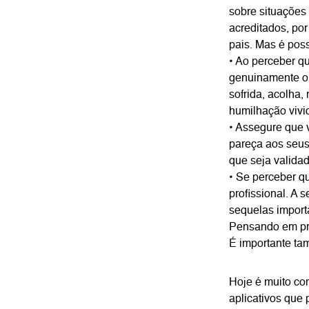
sobre situações
acreditados, po
pais. Mas é poss
• Ao perceber qu
genuinamente ou
sofrida, acolha,
humilhação vivi
• Assegure que 
pareça aos seus 
que seja validad
• Se perceber q
profissional. A
sequelas import
Pensando em p
É importante ta
Hoje é muito co
aplicativos que