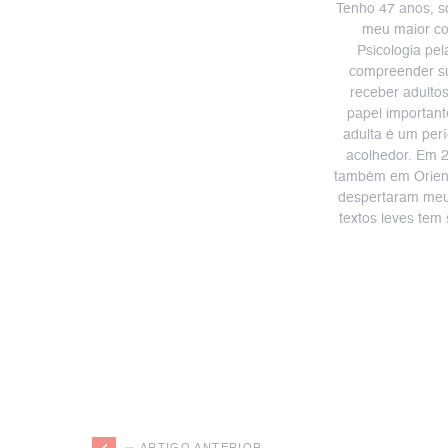
Tenho 47 anos, so
meu maior co
Psicologia pe
compreender su
receber adulto
papel important
adulta é um per
acolhedor. Em 
também em Orienta
despertaram meu o
textos leves te