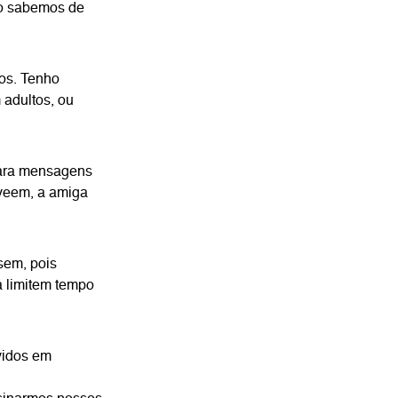
ão sabemos de
tos. Tenho
 adultos, ou
para mensagens
 veem, a amiga
sem, pois
á limitem tempo
lvidos em