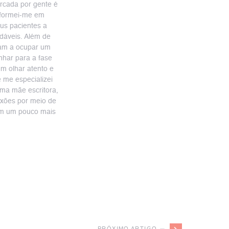
ercada por gente é
 formei-me em
us pacientes a
dáveis. Além de
ram a ocupar um
nhar para a fase
m olhar atento e
me especializei
uma mãe escritora,
lexões por meio de
em um pouco mais