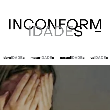
ident
IDADE
s
matur
IDADE
s
sexual
IDADE
s
va
IDADE
s