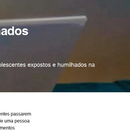
hados
olescentes expostos e humilhados na
ientes passarem
 de uma pessoa
amentos