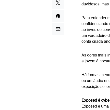
duvidosos, mas 
Para entender m
confidenciando 
ao invés de con
um verdadeiro d
conta criada an
As dores mais í
a jovem é nocau
Há formas menos
ou um áudio enc
exposição se to
Exposed é cyber
Exposed é uma f