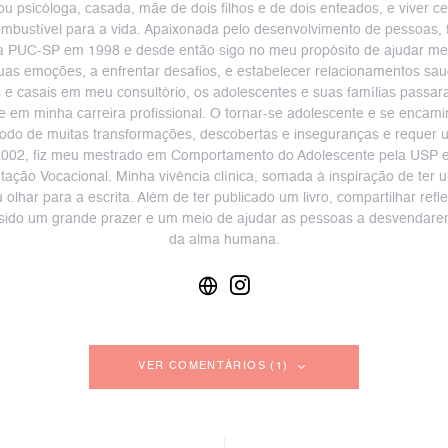
u psicóloga, casada, mãe de dois filhos e de dois enteados, e viver c
mbustível para a vida. Apaixonada pelo desenvolvimento de pessoas,
la PUC-SP em 1998 e desde então sigo no meu propósito de ajudar me
as emoções, a enfrentar desafios, e estabelecer relacionamentos sau
s e casais em meu consultório, os adolescentes e suas famílias passa
e em minha carreira profissional. O tornar-se adolescente e se encami
íodo de muitas transformações, descobertas e inseguranças e requer u
2002, fiz meu mestrado em Comportamento do Adolescente pela USP e 
ção Vocacional. Minha vivência clínica, somada à inspiração de ter 
lhar para a escrita. Além de ter publicado um livro, compartilhar ref
m sido um grande prazer e um meio de ajudar as pessoas a desvendar
da alma humana.
VER COMENTÁRIOS (1)