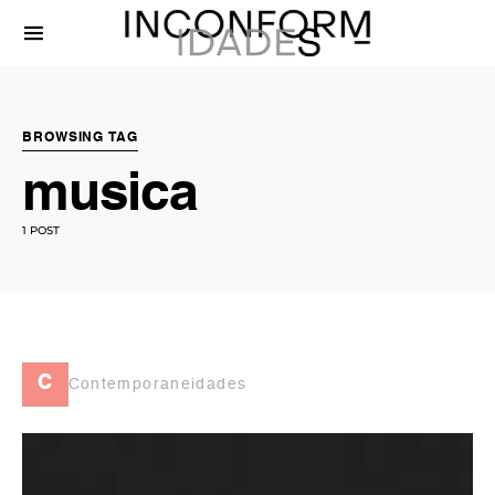
BROWSING TAG
musica
1 POST
c
Contemporaneidades