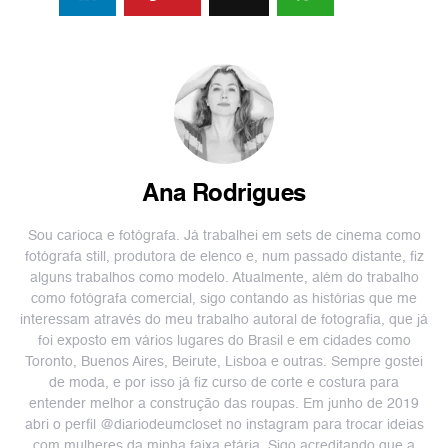
Ana Rodrigues
Sou carioca e fotógrafa. Já trabalhei em sets de cinema como
fotógrafa still, produtora de elenco e, num passado distante, fiz
alguns trabalhos como modelo. Atualmente, além do trabalho
como fotógrafa comercial, sigo contando as histórias que me
interessam através do meu trabalho autoral de fotografia, que já
foi exposto em vários lugares do Brasil e em cidades como
Toronto, Buenos Aires, Beirute, Lisboa e outras. Sempre gostei
de moda, e por isso já fiz curso de corte e costura para
entender melhor a construção das roupas. Em junho de 2019
abri o perfil @diariodeumcloset no instagram para trocar ideias
com mulheres da minha faixa etária. Sigo acreditando que a