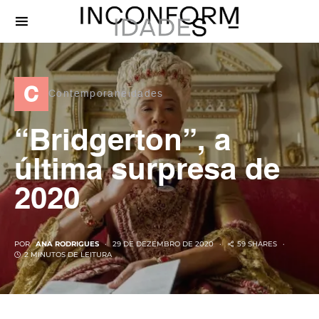
c
Contemporaneidades
“Bridgerton”, a
última surpresa de
2020
POR
ANA RODRIGUES
29 DE DEZEMBRO DE 2020
59 SHARES
2 MINUTOS DE LEITURA