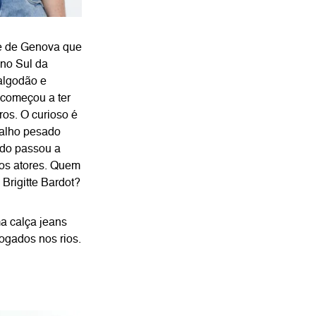
de de Genova que
 no Sul da
 algodão e
 começou a ter
ros. O curioso é
balho pesado
ando passou a
dos atores. Quem
Brigitte Bardot?
a calça jeans
ogados nos rios.