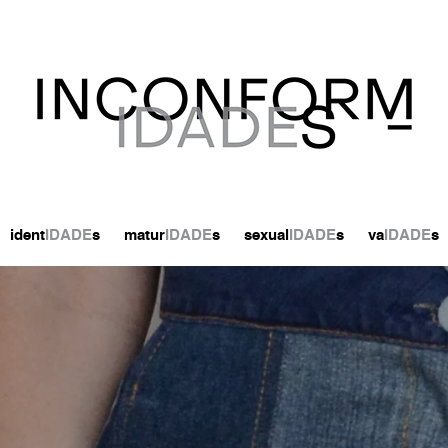
ident
IDADE
s
matur
IDADE
s
sexual
IDADE
s
va
IDADE
s