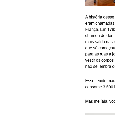
A história dess
eram chamadas 
França. Em 1792
chamou de denim
mais saída nas 
que só começou 
para as ruas a j
vestir os corpo
não se lembra d
Esse tecido mar
consome 3.500 l
Mas me fala, vo