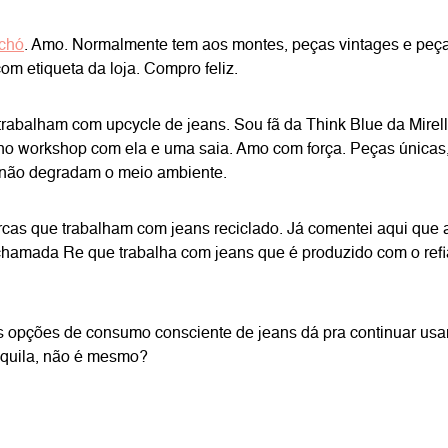
chó
. Amo. Normalmente tem aos montes, peças vintages e peç
m etiqueta da loja. Compro feliz.
trabalham com upcycle de jeans. Sou fã da Think Blue da Mirel
 no workshop com ela e uma saia. Amo com força. Peças únicas, 
 não degradam o meio ambiente.
rcas que trabalham com jeans reciclado. Já comentei aqui que
chamada Re que trabalha com jeans que é produzido com o ref
 opções de consumo consciente de jeans dá pra continuar us
nquila, não é mesmo?