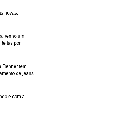
as novas,
la, tenho um
feitas por
 a Renner tem
iamento de jeans
ando e com a