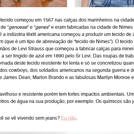
e tecido começou em 1567 nas calças dos marinheiros na cida
de “
genoese
” e “
genes
” e eram fabricadas na cidade de Nimes
 a indústria têxtil americana começou a produzir um tecido de
 (que é um tipo de abreviação de “tecido de Nimes”). O tecido
mãos de Levi Strauss que começou a fabricar calças para minei
a ser tingido de azul em 1890 pelo Sr Levi. Das roupas de tra
ornada deste tecido resistente foi lenta e só se concretizou qu
s dos cowboys, dos soldados americanos na segunda guerra e 
e James Dean, Marlon Brando e as fabulosas Marilyn Monroe e 
avilhoso e resistente porém tem fortes impactos ambientais. Um
itros de água na sua produção, por exemplo. Os químicos são j
cê se vê vivendo sem jeans?
Eu não
.