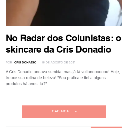
No Radar dos Colunistas: o
skincare da Cris Donadio
POR
CRIS DONADIO
16 DE AGOSTO DE 2021
A Cris Donadio andava sumida, mas já tá voltandoooooo! Hoje,
trouxe sua rotina de beleza! "Sou prática e fiel a alguns
produtos há anos, tá?"
LOAD MORE