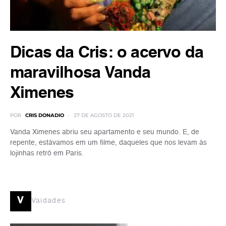
Dicas da Cris: o acervo da
maravilhosa Vanda
Ximenes
POR
CRIS DONADIO
27 DE AGOSTO DE 2021
Vanda Ximenes abriu seu apartamento e seu mundo. E, de
repente, estávamos em um filme, daqueles que nos levam às
lojinhas retrô em Paris.
v
Vaidades