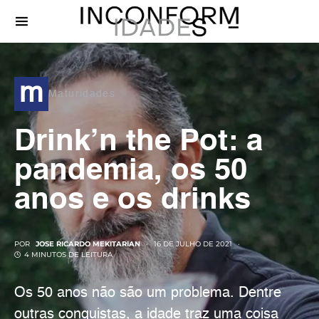
m
Maturidades
Drink’n the Pot: a
pandemia, os 50
anos e os drinks
POR
JOSE RICARDO MEKITARIAN
16 DE JULHO DE 2021
4 MINUTOS DE LEITURA
Os 50 anos não são um problema. Dentre
outras conquistas, a idade traz uma coisa