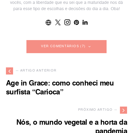
vocês, com a liberdade que eu sei que a maturidade nos dá
para esse tipo de escolhas e decisões do dia a dia. Oba!
VER COMENTÁRIOS (7)
— ARTIGO ANTERIOR
Age in Grace: como conheci meu
surfista “Carioca”
PRÓXIMO ARTIGO —
Nós, o mundo vegetal e a horta da
pandemia