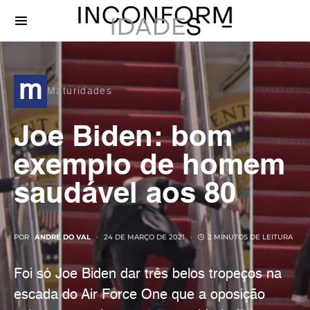
m
Maturidades
Joe Biden: bom
exemplo de homem
saudável aos 80
POR
ANDRÉ DO VAL
24 DE MARÇO DE 2021
2 MINUTOS DE LEITURA
Foi só Joe Biden dar três belos tropeços na
escada do Air Force One que a oposição