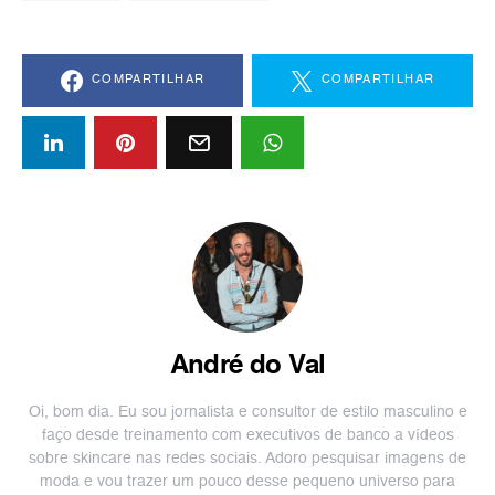
COMPARTILHAR
COMPARTILHAR
André do Val
Oi, bom dia. Eu sou jornalista e consultor de estilo masculino e
faço desde treinamento com executivos de banco a vídeos
sobre skincare nas redes sociais. Adoro pesquisar imagens de
moda e vou trazer um pouco desse pequeno universo para