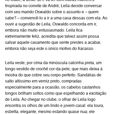
no clube, a deixe só e vá ter com outras mulheres.
Inspirada no convite de André, Leila decide conversar
com seu marido Oswaldo sobre o assunto e – quem
sabe? – convencê-lo a ir a uma casa dessas com ela. Ao
ouvir a sugestão de Leila, Oswaldo concorda em ir,
embora não muito entusiasmado. Leila fica
extremamente feliz, acredita que talvez assim possa
salvar aquele casamento que sente prestes a acabar,
embora não seja este o único motivo do fracasso.
Leila veste, por cima da minúscula calcinha preta, um
longo vestido de crochê cor-da-pele, que mais deixa à
mostra do que cobre seu corpo perfeito. Sandálias de
salto altíssimo em verniz preto, compradas
especialmente para a ocasião, os cabelos castanhos
longos brilham soltos como que espelhando a excitação
de Leila. Ao chegar no clube, o olhar de Leila logo
encontra os olhos de um lindo e jovem casal: ela loura,
esbelta, elegante, mesmo estando quase nua; ele