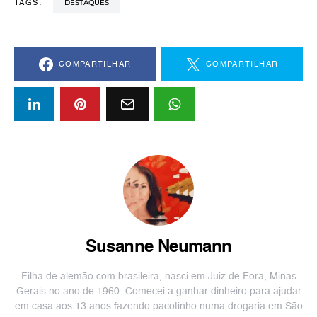
DESTAQUES
TAGS:
COMPARTILHAR
COMPARTILHAR
Susanne Neumann
Filha de alemão com brasileira, nasci em Juiz de Fora, Minas
Gerais no ano de 1960. Comecei a ganhar dinheiro para ajudar
em casa aos 13 anos fazendo pacotinho numa drogaria em São