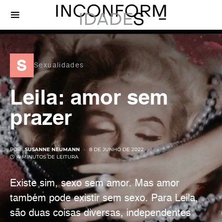
s
Sexualidades
Leila: amor sem
prazer
POR
SUSANNE NEUMANN
8 DE JUNHO DE 2022
4 MINUTOS DE LEITURA
Existe sim, sexo sem amor. Mas amor
também pode existir sem sexo. Para Leila,
são duas coisas diversas, independentes