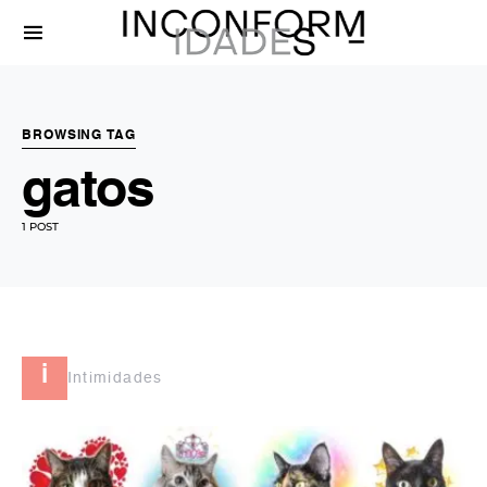
BROWSING TAG
gatos
1 POST
i
Intimidades