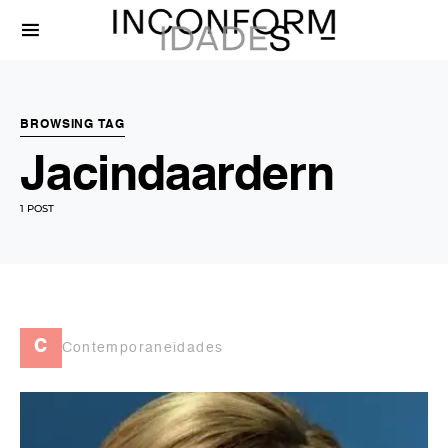
BROWSING TAG
Jacindaardern
1 POST
c
Contemporaneidades