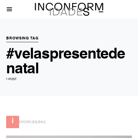
BROWSING TAG
#velaspresentede
natal
1 POST
i
Intimidades