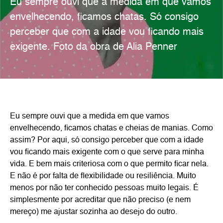
Eu sempre ouvi que a medida em que vamos
envelhecendo, ficamos chatas. Só consigo
perceber que com a idade vou ficando mais
exigente. Foto da obra de Alia Penner
Eu sempre ouvi que a medida em que vamos
envelhecendo, ficamos chatas e cheias de manias. Como
assim? Por aqui, só consigo perceber que com a idade
vou ficando mais exigente com o que serve para minha
vida. E bem mais criteriosa com o que permito ficar nela.
E não é por falta de flexibilidade ou resiliência. Muito
menos por não ter conhecido pessoas muito legais. É
simplesmente por acreditar que não preciso (e nem
mereço) me ajustar sozinha ao desejo do outro.