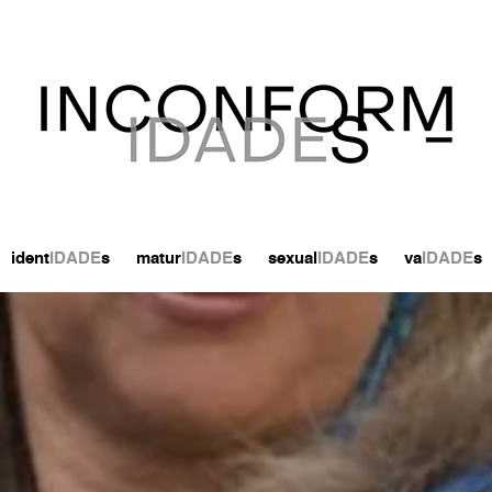
ident
IDADE
s
matur
IDADE
s
sexual
IDADE
s
va
IDADE
s