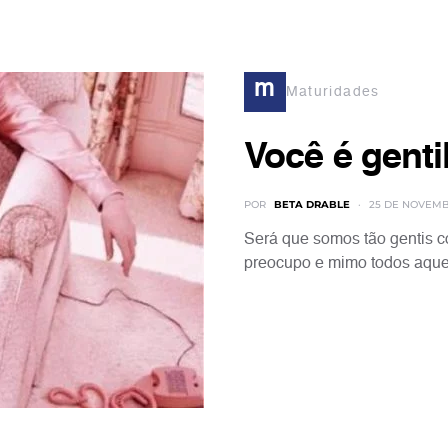
m
Maturidades
Você é gent
POR
BETA DRABLE
25 DE NOVEMB
Será que somos tão gentis
preocupo e mimo todos aque