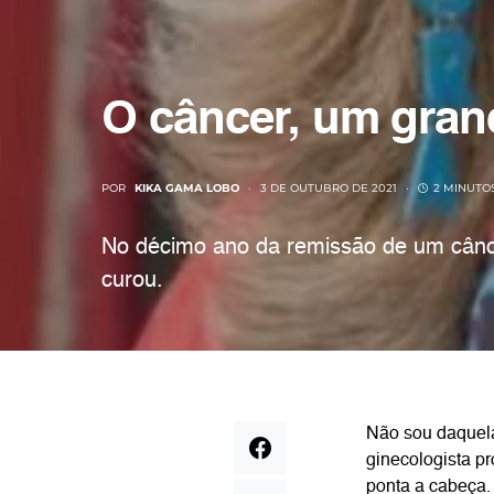
O câncer, um gran
POR
KIKA GAMA LOBO
3 DE OUTUBRO DE 2021
2 MINUTO
No décimo ano da remissão de um câncer
curou.
Não sou daquela
ginecologista pr
ponta a cabeça.