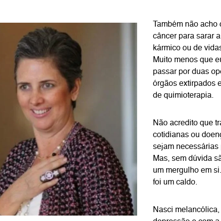
Também não acho q
câncer para sarar 
kármico ou de vida
Muito menos que e
passar por duas op
órgãos extirpados 
de quimioterapia.
Não acredito que t
cotidianas ou doen
sejam necessárias
Mas, sem dúvida sã
um mergulho em si
foi um caldo.
Nasci melancólica,