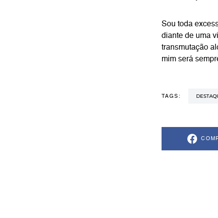
Sou toda excess
diante de uma v
transmutação al
mim será sempre
DESTAQ
TAGS:
COMP