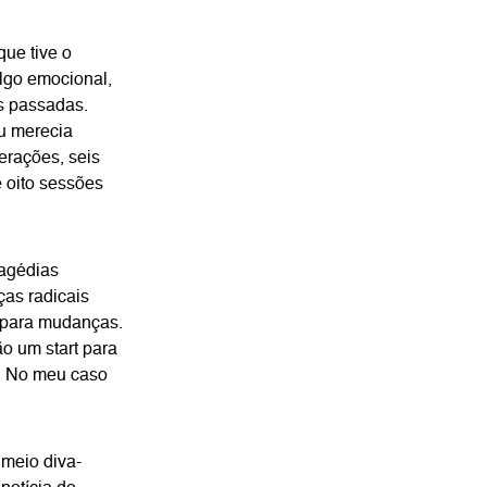
ue tive o
algo emocional,
s passadas.
u merecia
erações, seis
e oito sessões
ragédias
ças radicais
 para mudanças.
o um start para
. No meu caso
 meio diva-