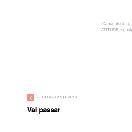
Carioquíssima,
ATITUDE e gosta
— ARTIGO ANTERIOR
Vai passar