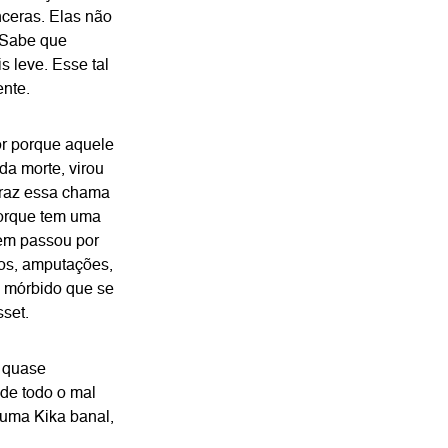
ceras. Elas não
 Sabe que
s leve. Esse tal
ente.
or porque aquele
da morte, virou
 traz essa chama
porque tem uma
uem passou por
os, amputações,
Q mórbido que se
set.
, quase
de todo o mal
 uma Kika banal,