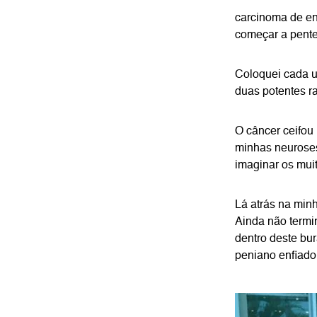
carcinoma de en
começar a pente
Coloquei cada u
duas potentes r
O câncer ceifou
minhas neuroses
imaginar os muit
Lá atrás na min
Ainda não termi
dentro deste bur
peniano enfiado