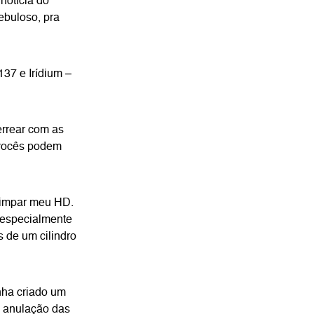
notícia do
ebuloso, pra
37 e Irídium –
rrear com as
 vocês podem
 limpar meu HD.
 especialmente
s de um cilindro
nha criado um
e anulação das