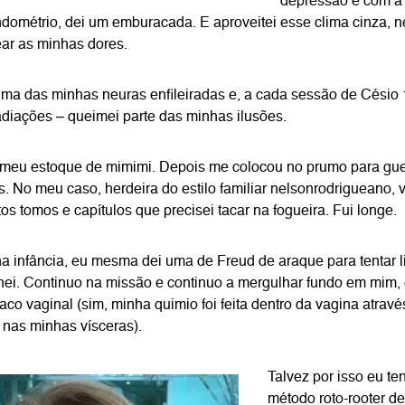
depressão e com a 
dométrio, dei um emburacada. E aproveitei esse clima cinza, n
ar as minhas dores.
ma das minhas neuras enfileiradas e, a cada sessão de Césio 1
adiações – queimei parte das minhas ilusões.
 meu estoque de mimimi. Depois me colocou no prumo para gue
. No meu caso, herdeira do estilo familiar nelsonrodrigueano,
os tomos e capítulos que precisei tacar na fogueira. Fui longe.
ha infância, eu mesma dei uma de Freud de araque para tentar
nei. Continuo na missão e continuo a mergulhar fundo em mim,
aco vaginal (sim, minha quimio foi feita dentro da vagina atravé
 nas minhas vísceras).
Talvez por isso eu te
método roto-rooter d