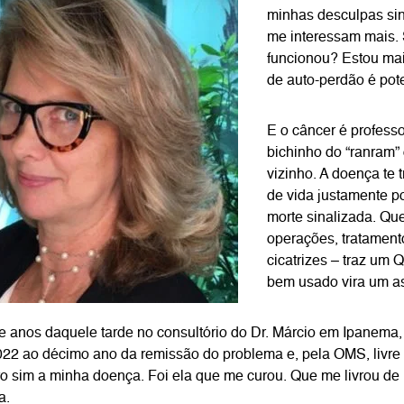
minhas desculpas sin
me interessam mais.
funcionou? Estou mai
de auto-perdão é pot
E o câncer é profess
bichinho do “ranram” 
vizinho. A doença te
de vida justamente 
morte sinalizada. Q
operações, tratament
cicatrizes – traz um 
bem usado vira um as
 anos daquele tarde no consultório do Dr. Márcio em Ipanema
2 ao décimo ano da remissão do problema e, pela OMS, livre 
bro sim a minha doença. Foi ela que me curou. Que me livrou de
a.