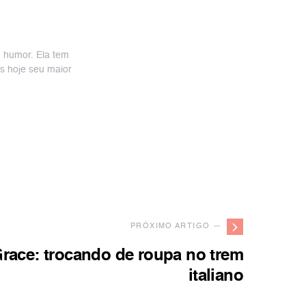
 humor. Ela tem
s hoje seu maior
PRÓXIMO ARTIGO —
Grace: trocando de roupa no trem
italiano