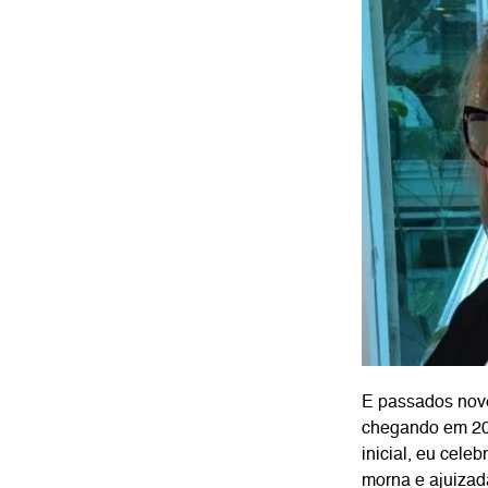
E passados nove
chegando em 202
inicial, eu cele
morna e ajuizad