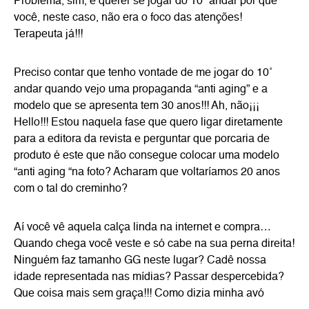
Problema, sim, é querer se jogar do 10˚ andar por que
você, neste caso, não era o foco das atenções!
Terapeuta já!!!
Preciso contar que tenho vontade de me jogar do 10˚
andar quando vejo uma propaganda “anti aging” e a
modelo que se apresenta tem 30 anos!!! Ah, não¡¡¡
Hello!!! Estou naquela fase que quero ligar diretamente
para a editora da revista e perguntar que porcaria de
produto é este que não consegue colocar uma modelo
“anti aging “na foto? Acharam que voltaríamos 20 anos
com o tal do creminho?
Aí você vê aquela calça linda na internet e compra…
Quando chega você veste e só cabe na sua perna direita!
Ninguém faz tamanho GG neste lugar? Cadê nossa
idade representada nas mídias? Passar despercebida?
Que coisa mais sem graça!!! Como dizia minha avó