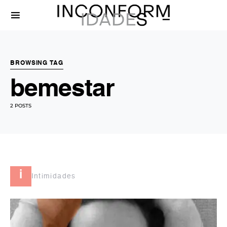
BROWSING TAG
bemestar
2 POSTS
i
Intimidades