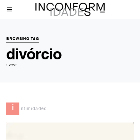
BROWSING TAG
divórcio
1 POST
i
Intimidades