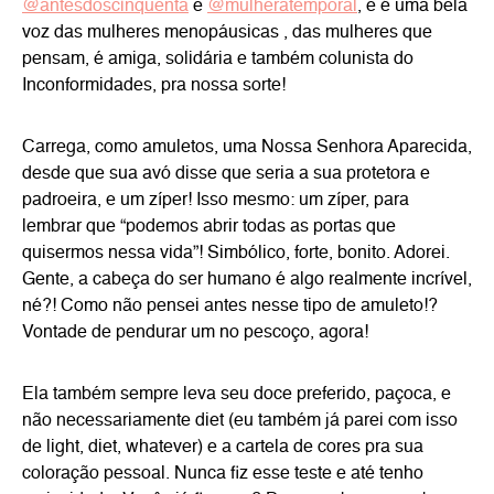
@antesdoscinquenta
e
@mulheratemporal
, e é uma bela
voz das mulheres menopáusicas , das mulheres que
pensam, é amiga, solidária e também colunista do
Inconformidades, pra nossa sorte!
Carrega, como amuletos, uma Nossa Senhora Aparecida,
desde que sua avó disse que seria a sua protetora e
padroeira, e um zíper! Isso mesmo: um zíper, para
lembrar que “podemos abrir todas as portas que
quisermos nessa vida”! Simbólico, forte, bonito. Adorei.
Gente, a cabeça do ser humano é algo realmente incrível,
né?! Como não pensei antes nesse tipo de amuleto!?
Vontade de pendurar um no pescoço, agora!
Ela também sempre leva seu doce preferido, paçoca, e
não necessariamente diet (eu também já parei com isso
de light, diet, whatever) e a cartela de cores pra sua
coloração pessoal. Nunca fiz esse teste e até tenho