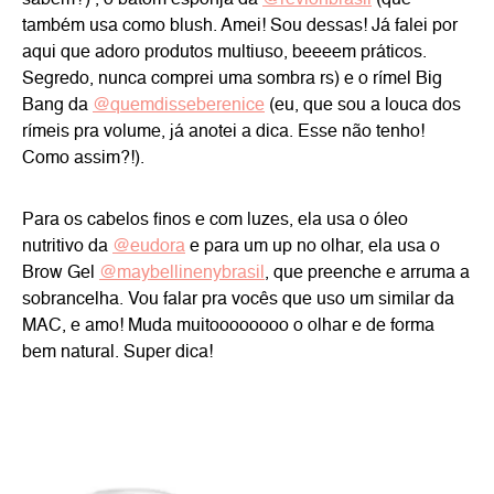
sabem?) , o batom esponja da
@revlonbrasil
(que
também usa como blush. Amei! Sou dessas! Já falei por
aqui que adoro produtos multiuso, beeeem práticos.
Segredo, nunca comprei uma sombra rs) e o rímel Big
Bang da
@quemdisseberenice
(eu, que sou a louca dos
rímeis pra volume, já anotei a dica. Esse não tenho!
Como assim?!).
Para os cabelos finos e com luzes, ela usa o óleo
nutritivo da
@eudora
e para um up no olhar, ela usa o
Brow Gel
@maybellinenybrasil
, que preenche e arruma a
sobrancelha. Vou falar pra vocês que uso um similar da
MAC, e amo! Muda muitoooooooo o olhar e de forma
bem natural. Super dica!