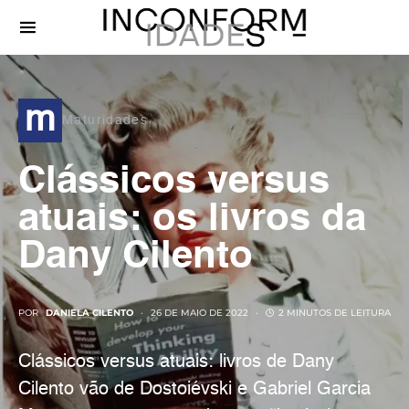
m
Maturidades
Clássicos versus
atuais: os livros da
Dany Cilento
POR
DANIELA CILENTO
26 DE MAIO DE 2022
2 MINUTOS DE LEITURA
Clássicos versus atuais: livros de Dany
Cilento vão de Dostoiévski e Gabriel Garcia