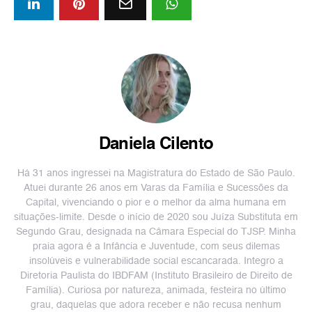
Daniela Cilento
Há 31 anos ingressei na Magistratura do Estado de São Paulo.
Atuei durante 26 anos em Varas da Família e Sucessões da
Capital, vivenciando o pior e o melhor da alma humana em
situações-limite. Desde o início de 2020 sou Juíza Substituta em
Segundo Grau, designada na Câmara Especial do TJSP. Minha
praia agora é a Infância e Juventude, com seus dilemas
insolúveis e vulnerabilidade social escancarada. Integro a
Diretoria Paulista do IBDFAM (Instituto Brasileiro de Direito de
Família). Curiosa por natureza, animada, festeira no último
grau, daquelas que adora receber e não recusa nenhum