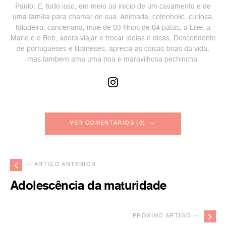
Paulo. E, tudo isso, em meio ao início de um casamento e de
uma família para chamar de sua. Animada, cofeeholic, curiosa,
faladeira, canceriana, mãe de 03 filhos de 04 patas, a Lilie, a
Marie e o Bob, adora viajar e trocar ideias e dicas. Descendente
de portugueses e libaneses, aprecia as coisas boas da vida,
mas também ama uma boa e maravilhosa pechincha.
VER COMENTÁRIOS (0)
— ARTIGO ANTERIOR
Adolescência da maturidade
PRÓXIMO ARTIGO —