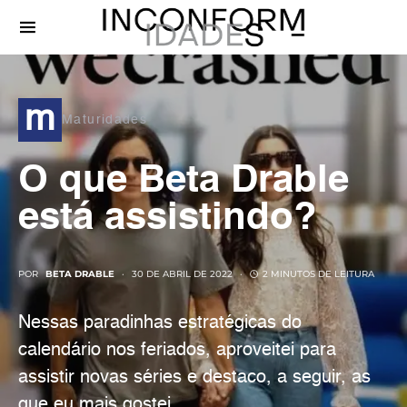
m
Maturidades
O que Beta Drable
está assistindo?
POR
BETA DRABLE
30 DE ABRIL DE 2022
2 MINUTOS DE LEITURA
Nessas paradinhas estratégicas do
calendário nos feriados, aproveitei para
assistir novas séries e destaco, a seguir, as
que eu mais gostei.