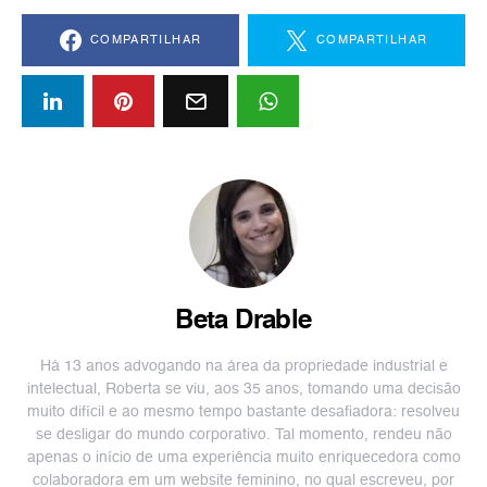
COMPARTILHAR
COMPARTILHAR
Beta Drable
Há 13 anos advogando na área da propriedade industrial e
intelectual, Roberta se viu, aos 35 anos, tomando uma decisão
muito difícil e ao mesmo tempo bastante desafiadora: resolveu
se desligar do mundo corporativo. Tal momento, rendeu não
apenas o início de uma experiência muito enriquecedora como
colaboradora em um website feminino, no qual escreveu, por