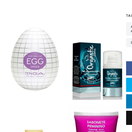
TA
ADRI