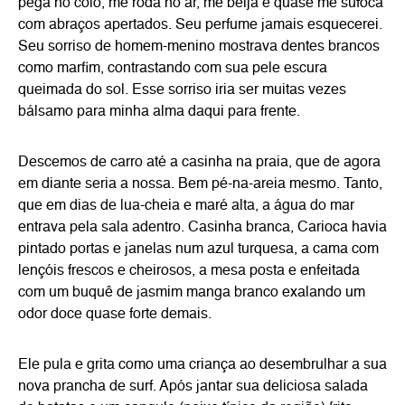
pega no colo, me roda no ar, me beija e quase me sufoca
com abraços apertados. Seu perfume jamais esquecerei.
Seu sorriso de homem-menino mostrava dentes brancos
como marfim, contrastando com sua pele escura
queimada do sol. Esse sorriso iria ser muitas vezes
bálsamo para minha alma daqui para frente.
Descemos de carro até a casinha na praia, que de agora
em diante seria a nossa. Bem pé-na-areia mesmo. Tanto,
que em dias de lua-cheia e maré alta, a água do mar
entrava pela sala adentro. Casinha branca, Carioca havia
pintado portas e janelas num azul turquesa, a cama com
lençóis frescos e cheirosos, a mesa posta e enfeitada
com um buquê de jasmim manga branco exalando um
odor doce quase forte demais.
Ele pula e grita como uma criança ao desembrulhar a sua
nova prancha de surf. Após jantar sua deliciosa salada