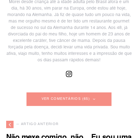
Morei desde criança até a idade adulta pelo Brasil afora e um
dia, há 30 anos, vim parar na Europa, onde estou até hoje,
morando na Alemanha. Já fiz de quase tudo um pouco na vida,
mas me orgulho mesmo é de ter tido um restaurante gourmet
de sucesso no sul da Alemanha durante 14 anos. Aos 48, já
divorciada do pai do meu filho, hoje um homem de 23 anos de
excelente caráter, tive câncer de mama. Depois da pausa
forçada pela doença, decidi levar uma vida privada. Sou muito
ativa, viajo muito, tenho muitos interesses e a impressão de que
os dias passam rápidos demais!
VER COMENTÁRIOS (65)
— ARTIGO ANTERIOR
Não mexe comigo, não... Eu sou uma