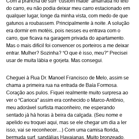
Com a prancha de surf “custom made” amarrada no teto
do carro, eu não podia deixar meu carro estacionado em
qualquer lugar, longe da minha vista, com medo de que
gatunos a roubassem. Principalmente à noite. A solução
era dormir em motéis, pois nesses eu entrava com o
carro, que ficava na garagem privada do apartamento.
Mas o mais difícil foi convencer os porteiros a me deixar
entrar. Mulher? Sozinha? “O que é isso, meu?” Precisei
usar de muita lábia e gorjeta. Mas consegui.
Cheguei à Rua Dr. Manoel Francisco de Melo, assim se
chama a primeira rua na entrada de Baía Formosa.
Coração aos pulos. Fiquei realmente muito surpresa ao
ver o “Carioca” assim era conhecido o Marco-Antônio,
meu adorável surfista maconheiro, me esperando
sentado já há horas à beira da calçada. (Seu nome e
apelido eu troquei aqui, mas se ele chegar um dia a ler
isso, vai se reconhecer…) Com uma camisa florida,
bermuda surf, sandálias Havaianas. Muito bronzeado,