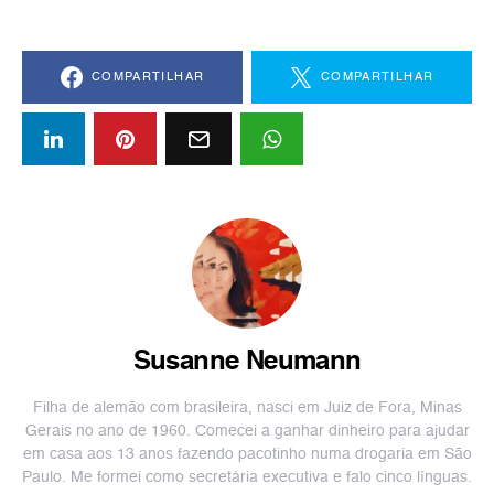
COMPARTILHAR
COMPARTILHAR
Susanne Neumann
Filha de alemão com brasileira, nasci em Juiz de Fora, Minas
Gerais no ano de 1960. Comecei a ganhar dinheiro para ajudar
em casa aos 13 anos fazendo pacotinho numa drogaria em São
Paulo. Me formei como secretária executiva e falo cinco línguas.