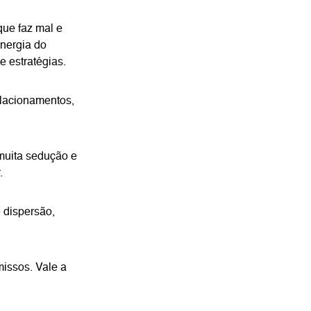
que faz mal e
energia do
e estratégias.
elacionamentos,
muita sedução e
.
 dispersão,
missos. Vale a