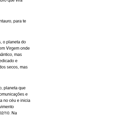
bro que virá
ntauro, para te
, o planeta do
 em Virgem onde
mântico, mas
dedicado e
odos secos, mas
o, planeta que
comunicações e
a no céu e inicia
vimento
 02/10. Na