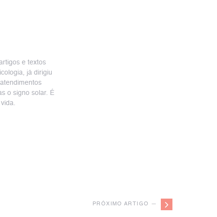
artigos e textos
logia, já dirigiu
 atendimentos
s o signo solar. É
vida.
PRÓXIMO ARTIGO —