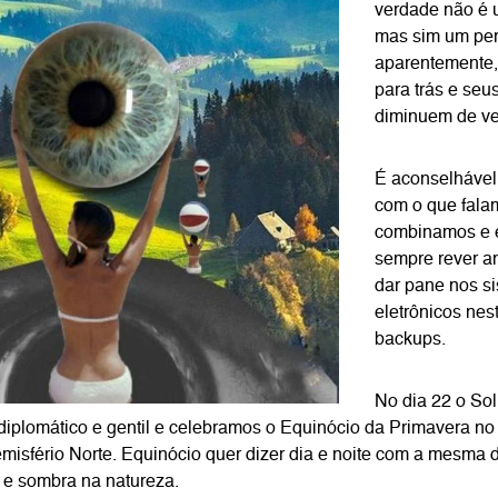
verdade não é u
mas sim um per
aparentemente,
para trás e seu
diminuem de ve
É aconselhável
com o que fala
combinamos e 
sempre rever a
dar pane nos s
eletrônicos nes
backups.
No dia 22 o Sol,
diplomático e gentil e celebramos o Equinócio da Primavera no
misfério Norte. Equinócio quer dizer dia e noite com a mesma 
z e sombra na natureza.