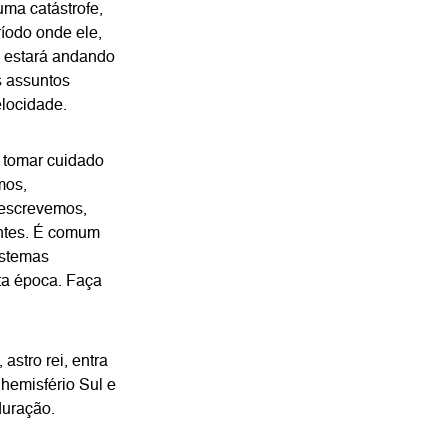
ma catástrofe,
íodo onde ele,
 estará andando
s assuntos
locidade.
 tomar cuidado
mos,
escrevemos,
ntes. É comum
istemas
ta época. Faça
 astro rei, entra
 hemisfério Sul e
duração.