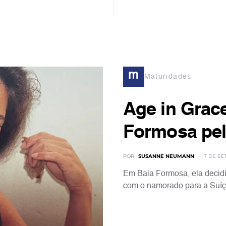
m
Maturidades
Age in Grac
Formosa pel
POR
SUSANNE NEUMANN
7 DE SE
Em Baia Formosa, ela decidi
com o namorado para a Suíça,