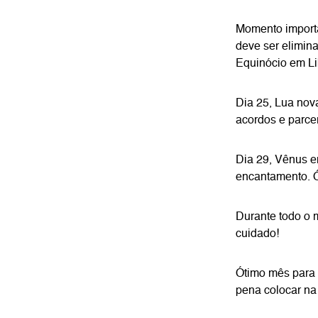
Momento importan
deve ser elimin
Equinócio em Lib
Dia 25, Lua nov
acordos e parcer
Dia 29, Vênus e
encantamento. Ót
Durante todo o 
cuidado!
Ótimo mês para 
pena colocar na