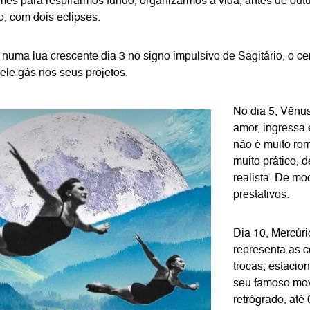
ês para respirarmos fundo, organizarmos a vida, antes de outu
, com dois eclipses.
numa lua crescente dia 3 no signo impulsivo de Sagitário, o ce
ele gás nos seus projetos.
No dia 5, Vênus
amor, ingressa
não é muito ro
muito prático, 
realista. De m
prestativos.
Dia 10, Mercúri
representa as 
trocas, estacion
seu famoso mo
retrógrado, até