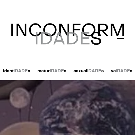
ident
IDADE
s
matur
IDADE
s
sexual
IDADE
s
va
IDADE
s