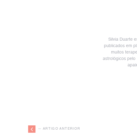
Silvia Duarte e
publicados em pl
muitos terap
astrológicos pelo
apai
— ARTIGO ANTERIOR