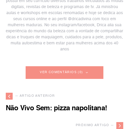
possui em seu currículo diversos trabalhos vinculados às mídias
digitais, revistas de beleza e programas de tv. Já ministrou
aulas e workshops em escolas renomadas e hoje se dedica aos
seus cursos online e ao perfil @dricadivina com foco em
mulheres maduras. No seu instagram/facebook, Drica alia sua
experiência do mundo da beleza com a vontade de compartilhar
dicas e truques de maquiagem, cuidados para a pele, produtos,
muita autoestima e bem estar para mulheres acima dos 40
anos
VER COMENTÁRIOS (0)
— ARTIGO ANTERIOR
Não Vivo Sem: pizza napolitana!
PRÓXIMO ARTIGO —