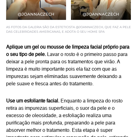
@JOANNACZECH
@JOANNACZECH
AS FOTOS DA GALERIA SÃO DA ESTETICISTA @JOANNACZECH, QUE FAZ A PELE
DAS CELEBRIDADES AMERICANAS, E ADOTA O SEU HOME SPA
Aplique um gel ou mousse de limpeza facial próprio para
o seu tipo de pele.
Lavar o rosto é o primeiro passo para
deixar a pele pronta para os tratamentos que virão. A
limpeza é muito importante pois ela faz com que as
impurezas sejam eliminadas suavemente deixando a
pele suave e fresca antes do tratamento.
Use um esfoliante facial.
Enquanto a limpeza do rosto
retira as impurezas superficiais, o suor da pele e o
excesso de oleosidade, a esfoliação realiza uma
purificação mais profunda, preparando a pele para
absorver melhor o tratamento. Esta etapa é super