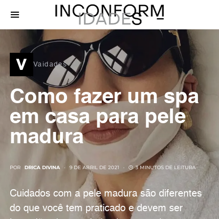
v
Vaidades
Como fazer um spa
em casa para pele
madura
POR
DRICA DIVINA
9 DE ABRIL DE 2021
3 MINUTOS DE LEITURA
Cuidados com a pele madura são diferentes
do que você tem praticado e devem ser