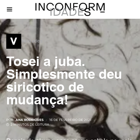
v
Vaidades
Tosei a juba.
Simplesmente deu
siricotico de
mudança!
POR
ANA RODRIGUES
16 DE FEVEREIRO DE 2021
2 MINUTOS DE LEITURA