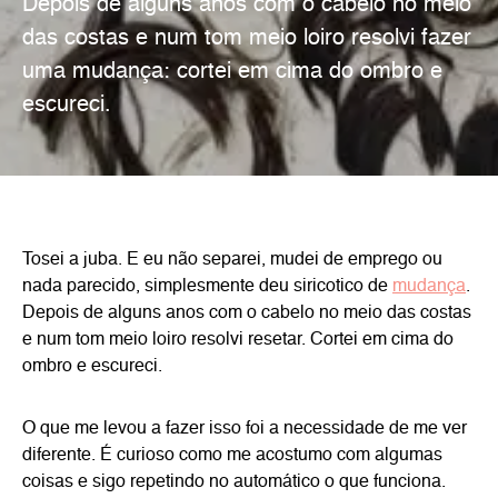
Depois de alguns anos com o cabelo no meio
das costas e num tom meio loiro resolvi fazer
uma mudança: cortei em cima do ombro e
escureci.
Tosei a juba. E eu não separei, mudei de emprego ou
nada parecido, simplesmente deu siricotico de
mudança
.
Depois de alguns anos com o cabelo no meio das costas
e num tom meio loiro resolvi resetar. Cortei em cima do
ombro e escureci.
O que me levou a fazer isso foi a necessidade de me ver
diferente. É curioso como me acostumo com algumas
coisas e sigo repetindo no automático o que funciona.