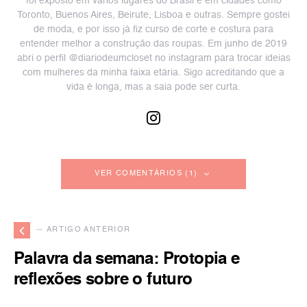
foi exposto em vários lugares do Brasil e em cidades como
Toronto, Buenos Aires, Beirute, Lisboa e outras. Sempre gostei
de moda, e por isso já fiz curso de corte e costura para
entender melhor a construção das roupas. Em junho de 2019
abri o perfil @diariodeumcloset no instagram para trocar ideias
com mulheres da minha faixa etária. Sigo acreditando que a
vida é longa, mas a saia pode ser curta.
VER COMENTÁRIOS (1)
— ARTIGO ANTERIOR
Palavra da semana: Protopia e
reflexões sobre o futuro